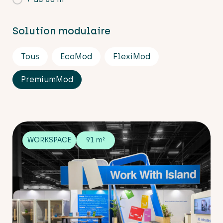
Solution modulaire
Filtre catégorie réalisation
Tous
EcoMod
FlexiMod
PremiumMod
WORKSPACE
91 m²