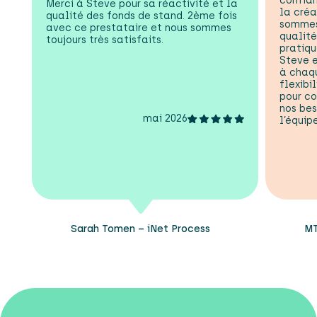
confia
Merci à Steve pour sa réactivité et la
la créa
qualité des fonds de stand. 2ème fois
sommes 
avec ce prestataire et nous sommes
qualité
toujours très satisfaits.
pratiqu
Steve 
à chaq
flexibi
pour c
nos bes
mai 2026
l’équipe
Sarah Tomen – iNet Process
MT