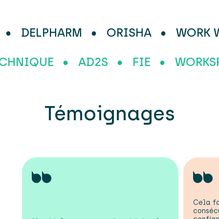
ADE
DELPHARM
ORISHA
WO
R TECHNIQUE
AD2S
FIE
WO
Témoignages
Cela f
consécu